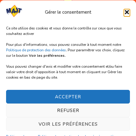
Gérer le consentement
Coordonnées
Ce site utilise des cookies et vous donne le contrôle sur ceux que vous
souhaitez activer
Association MAJT (siège social)
11 rue Abélard
Pour plus d'informations, vous pouvez consulter à tout moment notre
59000 LILLE
Politique de protection des données
.
Pour paramétrer vos choix, cliquez
sur le bouton
Voir les préférences.
Tél. 03 66 72 91 33
Vous pouvez changer d'avis et modifier votre consentement et/ou faire
Mail : contact@majt-lille.org
valoir votre droit d'opposition à tout moment en cliquant sur Gérer les
cookies en bas de page du site.
Nous suivre
ACCEPTER
REFUSER
Nous rejoindre
VOIR LES PRÉFÉRENCES
© MAJT 2024 | Tous droits réservés.
Politique de confidentialité
– Site
réalisé par
Atouts Komplys.