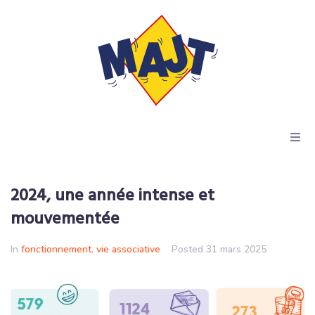
Accueil
2024, une année intense et
Actus
mouvementée
Résidences
In
fonctionnement
,
vie associative
Posted
31 mars 2025
Dispositif Kiala