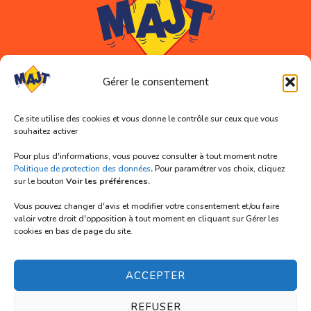
Gérer le consentement
Coordonnées
Ce site utilise des cookies et vous donne le contrôle sur ceux que vous
souhaitez activer
Association MAJT (siège social)
11 rue Abélard
Pour plus d'informations, vous pouvez consulter à tout moment notre
59000 LILLE
Politique de protection des données
.
Pour paramétrer vos choix, cliquez
sur le bouton
Voir les préférences.
Tél. 03 66 72 91 33
Vous pouvez changer d'avis et modifier votre consentement et/ou faire
Mail : contact@majt-lille.org
valoir votre droit d'opposition à tout moment en cliquant sur Gérer les
cookies en bas de page du site.
Nous suivre
ACCEPTER
REFUSER