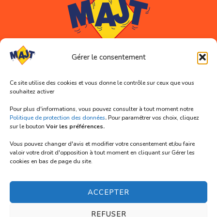
Gérer le consentement
Coordonnées
Ce site utilise des cookies et vous donne le contrôle sur ceux que vous
souhaitez activer
Association MAJT (siège social)
11 rue Abélard
Pour plus d'informations, vous pouvez consulter à tout moment notre
59000 LILLE
Politique de protection des données
.
Pour paramétrer vos choix, cliquez
sur le bouton
Voir les préférences.
Tél. 03 66 72 91 33
Vous pouvez changer d'avis et modifier votre consentement et/ou faire
Mail : contact@majt-lille.org
valoir votre droit d'opposition à tout moment en cliquant sur Gérer les
cookies en bas de page du site.
Nous suivre
ACCEPTER
REFUSER