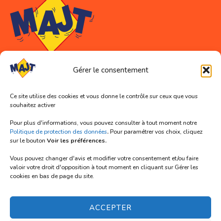
Gérer le consentement
Coordonnées
Ce site utilise des cookies et vous donne le contrôle sur ceux que vous
souhaitez activer
Association MAJT (siège social)
11 rue Abélard
Pour plus d'informations, vous pouvez consulter à tout moment notre
59000 LILLE
Politique de protection des données
.
Pour paramétrer vos choix, cliquez
sur le bouton
Voir les préférences.
Tél. 03 66 72 91 33
Vous pouvez changer d'avis et modifier votre consentement et/ou faire
Mail : contact@majt-lille.org
valoir votre droit d'opposition à tout moment en cliquant sur Gérer les
cookies en bas de page du site.
Nous suivre
ACCEPTER