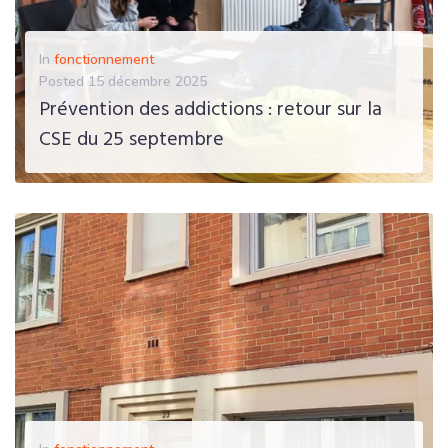
Association
In
fonctionnement
Contact
Posted
15 décembre 2025
Prévention des addictions : retour sur la
Je suis résident
CSE du 25 septembre
Demande de logement
EN SAVOIR PLUS