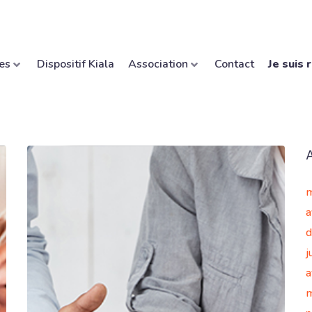
es
Dispositif Kiala
Association
Contact
Je suis 
m
a
d
j
a
m