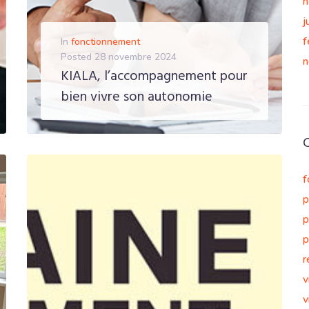
n
j
f
In
fonctionnement
Posted
28 novembre 2024
n
KIALA, l’accompagnement pour
bien vivre son autonomie
EN SAVOIR PLUS
f
p
p
p
r
v
v