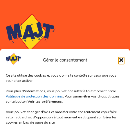
Gérer le consentement
Coordonnées
Ce site utilise des cookies et vous donne le contrôle sur ceux que vous
Association MAJT (siège social)
souhaitez activer
11 rue Abélard
Pour plus d'informations, vous pouvez consulter à tout moment notre
59000 LILLE
Politique de protection des données
.
Pour paramétrer vos choix, cliquez
sur le bouton
Voir les préférences.
Tél. 03 66 72 91 33
Vous pouvez changer d'avis et modifier votre consentement et/ou faire
Mail : contact@majt-lille.org
valoir votre droit d'opposition à tout moment en cliquant sur Gérer les
cookies en bas de page du site.