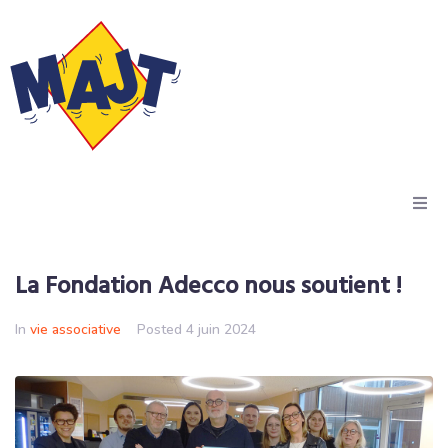
Accueil
La Fondation Adecco nous soutient !
Actus
In
vie associative
Posted
4 juin 2024
Résidences
Dispositif Kiala