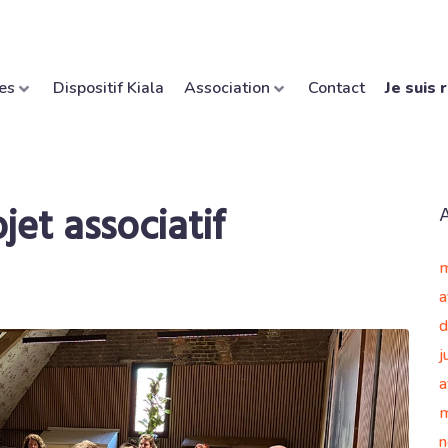
es
Dispositif Kiala
Association
Contact
Je suis 
et associatif
m
a
d
j
a
m
n