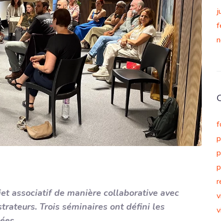
j
f
n
f
p
p
p
r
et associatif de manière collaborative avec
v
trateurs. Trois séminaires ont défini les
v
ées.