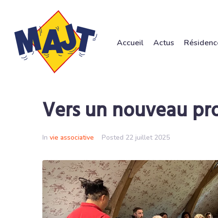
Accueil
Actus
Résidenc
Vers un nouveau proj
In
vie associative
Posted
22 juillet 2025